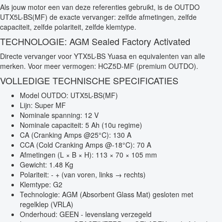
Als jouw motor een van deze referenties gebruikt, is de OUTDO
UTX5L-BS(MF) de exacte vervanger: zelfde afmetingen, zelfde
capaciteit, zelfde polariteit, zelfde klemtype.
TECHNOLOGIE: AGM Sealed Factory Activated
Directe vervanger voor YTX5L-BS Yuasa en equivalenten van alle
merken. Voor meer vermogen: HCZ5D-MF (premium OUTDO).
VOLLEDIGE TECHNISCHE SPECIFICATIES
Model OUTDO: UTX5L-BS(MF)
Lijn: Super MF
Nominale spanning: 12 V
Nominale capaciteit: 5 Ah (10u regime)
CA (Cranking Amps @25°C): 130 A
CCA (Cold Cranking Amps @-18°C): 70 A
Afmetingen (L × B × H): 113 × 70 × 105 mm
Gewicht: 1.48 Kg
Polariteit: - + (van voren, links → rechts)
Klemtype: G2
Technologie: AGM (Absorbent Glass Mat) gesloten met
regelklep (VRLA)
Onderhoud: GEEN - levenslang verzegeld