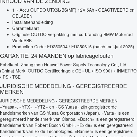
INHOUD VAN DE ZENDING
1 × Accu OUTDO UTX5L-BS(MF) 12V 5Ah - GEACTIVEERD en
GELADEN
Installatiehandleiding
Garantiekaart
Originele OUTDO-verpakking met co-branding BMW Motorrad
WorldSBK
Production Code: FD250504 / FD250616 (batch mei-juni 2025)
GARANTIE: 24 MAANDEN op fabricagefouten
Fabrikant: Zhangzhou Huawei Power Supply Technology Co., Ltd.
(China) Merk: OUTDO Certificeringen: CE • UL • ISO 9001 • INMETRO
• PS • TSE
JURIDISCHE MEDEDELING - GEREGISTREERDE
MERKEN
JURIDISCHE MEDEDELING - GEREGISTREERDE MERKEN:
«Yuasa», «YTX», «YTZ» en «GS Yuasa» zijn geregistreerde
handelsmerken van GS Yuasa Corporation (Japan). «Varta» is een
geregistreerd handelsmerk van Clarios. «Bosch» is een geregistreerd
handelsmerk van Robert Bosch GmbH. «Exide» is een geregistreerd
handelsmerk van Exide Technologies. «Banner» is een geregistreerd