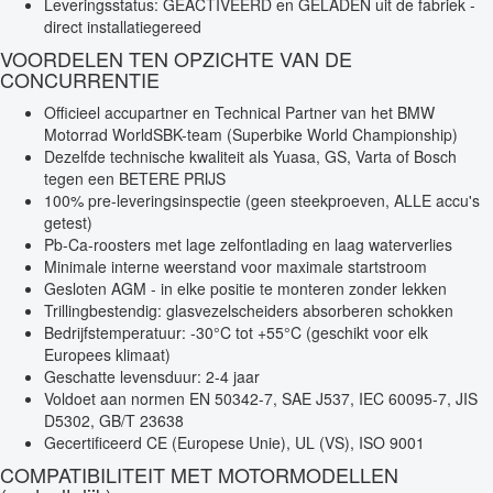
Leveringsstatus: GEACTIVEERD en GELADEN uit de fabriek -
direct installatiegereed
VOORDELEN TEN OPZICHTE VAN DE
CONCURRENTIE
Officieel accupartner en Technical Partner van het BMW
Motorrad WorldSBK-team (Superbike World Championship)
Dezelfde technische kwaliteit als Yuasa, GS, Varta of Bosch
tegen een BETERE PRIJS
100% pre-leveringsinspectie (geen steekproeven, ALLE accu's
getest)
Pb-Ca-roosters met lage zelfontlading en laag waterverlies
Minimale interne weerstand voor maximale startstroom
Gesloten AGM - in elke positie te monteren zonder lekken
Trillingbestendig: glasvezelscheiders absorberen schokken
Bedrijfstemperatuur: -30°C tot +55°C (geschikt voor elk
Europees klimaat)
Geschatte levensduur: 2-4 jaar
Voldoet aan normen EN 50342-7, SAE J537, IEC 60095-7, JIS
D5302, GB/T 23638
Gecertificeerd CE (Europese Unie), UL (VS), ISO 9001
COMPATIBILITEIT MET MOTORMODELLEN