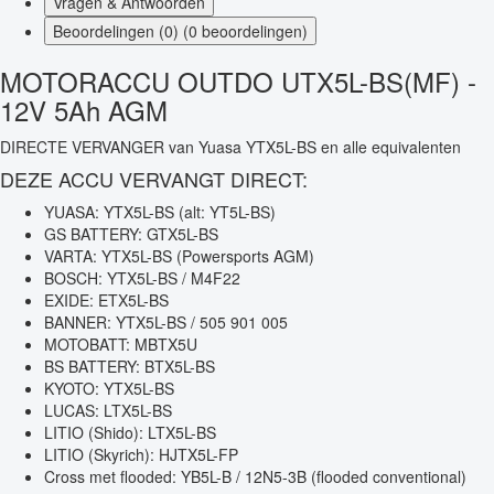
Vragen & Antwoorden
Beoordelingen (0) (0 beoordelingen)
MOTORACCU OUTDO UTX5L-BS(MF) -
12V 5Ah AGM
DIRECTE VERVANGER van Yuasa YTX5L-BS en alle equivalenten
DEZE ACCU VERVANGT DIRECT:
YUASA: YTX5L-BS (alt: YT5L-BS)
GS BATTERY: GTX5L-BS
VARTA: YTX5L-BS (Powersports AGM)
BOSCH: YTX5L-BS / M4F22
EXIDE: ETX5L-BS
BANNER: YTX5L-BS / 505 901 005
MOTOBATT: MBTX5U
BS BATTERY: BTX5L-BS
KYOTO: YTX5L-BS
LUCAS: LTX5L-BS
LITIO (Shido): LTX5L-BS
LITIO (Skyrich): HJTX5L-FP
Cross met flooded: YB5L-B / 12N5-3B (flooded conventional)