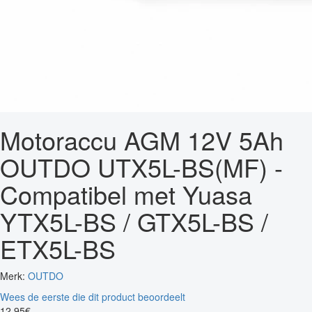
Motoraccu AGM 12V 5Ah
OUTDO UTX5L-BS(MF) -
Compatibel met Yuasa
YTX5L-BS / GTX5L-BS /
ETX5L-BS
Merk:
OUTDO
Wees de eerste die dit product beoordeelt
12
,
95
€