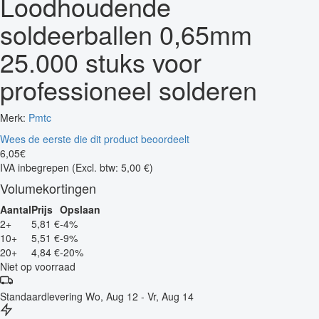
Loodhoudende
soldeerballen 0,65mm
25.000 stuks voor
professioneel solderen
Merk:
Pmtc
Wees de eerste die dit product beoordeelt
6
,
05
€
IVA inbegrepen
(Excl. btw: 5,00 €)
Volumekortingen
Aantal
Prijs
Opslaan
2+
5,81 €
-4%
10+
5,51 €
-9%
20+
4,84 €
-20%
Niet op voorraad
Standaardlevering
Wo, Aug 12 - Vr, Aug 14