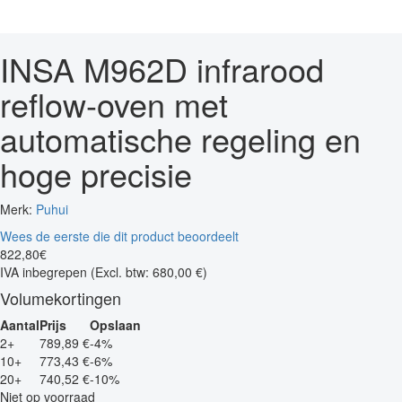
INSA M962D infrarood
reflow-oven met
automatische regeling en
hoge precisie
Merk:
Puhui
Wees de eerste die dit product beoordeelt
822
,
80
€
IVA inbegrepen
(Excl. btw: 680,00 €)
Volumekortingen
Aantal
Prijs
Opslaan
2+
789,89 €
-4%
10+
773,43 €
-6%
20+
740,52 €
-10%
Niet op voorraad