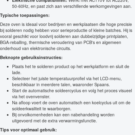
Elektrische compatibiliteit:
Werkt met AC110V tot AC220V,
50-60Hz, en past zich aan verschillende werkomgevingen aan.
Typische toepassingen:
Deze oven is ideaal voor bedrijven en werkplaatsen die hoge precisie
bij solderen nodig hebben voor serieproductie of kleine batches. Hij is
vooral geschikt voor loodvrij solderen aan dubbelzijdige printplaten,
BGA-reballing, thermische veroudering van PCB's en algemeen
onderhoud van elektronische circuits.
Beknopte gebruiksinstructies:
Plaats het te solderen product op het werkplatform en sluit de
lade.
Selecteer het juiste temperatuurprofiel via het LCD-menu,
beschikbaar in meerdere talen, waaronder Spaans.
Start de automatische soldeercyclus en volg het proces visueel
via het ovenvenster.
Na afloop voert de oven automatisch een koelcyclus uit om de
soldeerkwaliteit te waarborgen.
Bij onvolkomenheden kan een nabehandeling worden
uitgevoerd met de extra verwarmingsfunctie.
Tips voor optimaal gebruik: