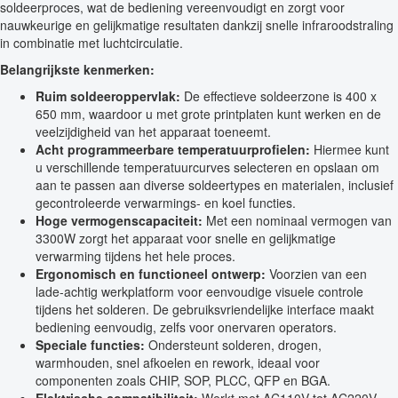
soldeerproces, wat de bediening vereenvoudigt en zorgt voor
nauwkeurige en gelijkmatige resultaten dankzij snelle infraroodstraling
in combinatie met luchtcirculatie.
Belangrijkste kenmerken:
Ruim soldeeroppervlak:
De effectieve soldeerzone is 400 x
650 mm, waardoor u met grote printplaten kunt werken en de
veelzijdigheid van het apparaat toeneemt.
Acht programmeerbare temperatuurprofielen:
Hiermee kunt
u verschillende temperatuurcurves selecteren en opslaan om
aan te passen aan diverse soldeertypes en materialen, inclusief
gecontroleerde verwarmings- en koel functies.
Hoge vermogenscapaciteit:
Met een nominaal vermogen van
3300W zorgt het apparaat voor snelle en gelijkmatige
verwarming tijdens het hele proces.
Ergonomisch en functioneel ontwerp:
Voorzien van een
lade-achtig werkplatform voor eenvoudige visuele controle
tijdens het solderen. De gebruiksvriendelijke interface maakt
bediening eenvoudig, zelfs voor onervaren operators.
Speciale functies:
Ondersteunt solderen, drogen,
warmhouden, snel afkoelen en rework, ideaal voor
componenten zoals CHIP, SOP, PLCC, QFP en BGA.