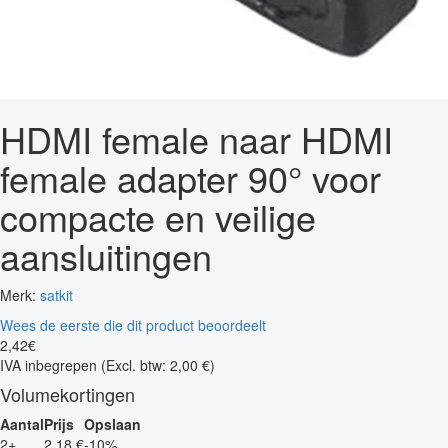
HDMI female naar HDMI
female adapter 90° voor
compacte en veilige
aansluitingen
Merk:
satkit
Wees de eerste die dit product beoordeelt
2
,
42
€
IVA inbegrepen
(Excl. btw: 2,00 €)
Volumekortingen
Aantal
Prijs
Opslaan
2+
2,18 €
-10%