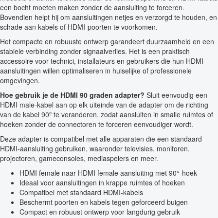
een bocht moeten maken zonder de aansluiting te forceren.
Bovendien helpt hij om aansluitingen netjes en verzorgd te houden, en
schade aan kabels of HDMI-poorten te voorkomen.
Het compacte en robuuste ontwerp garandeert duurzaamheid en een
stabiele verbinding zonder signaalverlies. Het is een praktisch
accessoire voor technici, installateurs en gebruikers die hun HDMI-
aansluitingen willen optimaliseren in huiselijke of professionele
omgevingen.
Hoe gebruik je de HDMI 90 graden adapter?
Sluit eenvoudig een
HDMI male-kabel aan op elk uiteinde van de adapter om de richting
van de kabel 90º te veranderen, zodat aansluiten in smalle ruimtes of
hoeken zonder de connectoren te forceren eenvoudiger wordt.
Deze adapter is compatibel met alle apparaten die een standaard
HDMI-aansluiting gebruiken, waaronder televisies, monitoren,
projectoren, gameconsoles, mediaspelers en meer.
HDMI female naar HDMI female aansluiting met 90°-hoek
Ideaal voor aansluitingen in krappe ruimtes of hoeken
Compatibel met standaard HDMI-kabels
Beschermt poorten en kabels tegen geforceerd buigen
Compact en robuust ontwerp voor langdurig gebruik