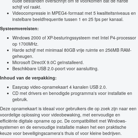
oude bestanden overschrijft om te voorkomen dat de harde
schijf vol raakt.
Videocompressie in MPEG4-formaat met 5 kwaliteitsniveaus en
instelbare beeldfrequentie tussen 1 en 25 fps per kanaal.
Systeemvereisten:
Windows 2000 of XP-besturingssysteem met Intel P4-processor
op 1700MHz.
Harde schijf met minimaal 80GB vrije ruimte en 256MB RAM-
geheugen.
Microsoft DirectX 9.0C geïnstalleerd.
Beschikbare USB 2.0-poort voor aansluiting.
Inhoud van de verpakking:
Easycap video-opnamekaart 4 kanalen USB 2.0.
CD met drivers en benodigde programma's voor installatie en
gebruik.
Deze opnamekaart is ideaal voor gebruikers die op zoek zijn naar een
voordelige oplossing voor videobewaking, met eenvoudige en
efficiënte digitale opname op pc. De compatibiliteit met Windows-
systemen en de eenvoudige installatie maken het een praktische
keuze voor beveiligingscamera's thuis of voor kleine bedrijven.