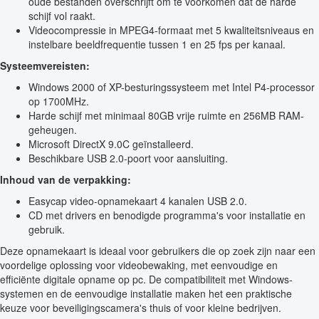
oude bestanden overschrijft om te voorkomen dat de harde
schijf vol raakt.
Videocompressie in MPEG4-formaat met 5 kwaliteitsniveaus en
instelbare beeldfrequentie tussen 1 en 25 fps per kanaal.
Systeemvereisten:
Windows 2000 of XP-besturingssysteem met Intel P4-processor
op 1700MHz.
Harde schijf met minimaal 80GB vrije ruimte en 256MB RAM-
geheugen.
Microsoft DirectX 9.0C geïnstalleerd.
Beschikbare USB 2.0-poort voor aansluiting.
Inhoud van de verpakking:
Easycap video-opnamekaart 4 kanalen USB 2.0.
CD met drivers en benodigde programma's voor installatie en
gebruik.
Deze opnamekaart is ideaal voor gebruikers die op zoek zijn naar een
voordelige oplossing voor videobewaking, met eenvoudige en
efficiënte digitale opname op pc. De compatibiliteit met Windows-
systemen en de eenvoudige installatie maken het een praktische
keuze voor beveiligingscamera's thuis of voor kleine bedrijven.