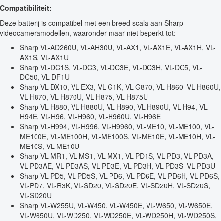
Compatibiliteit:
Deze batterij is compatibel met een breed scala aan Sharp
videocameramodellen, waaronder maar niet beperkt tot:
Sharp VL-AD260U, VL-AH30U, VL-AX1, VL-AX1E, VL-AX1H, VL-
AX1S, VL-AX1U
Sharp VL-DC1S, VL-DC3, VL-DC3E, VL-DC3H, VL-DC5, VL-
DC50, VL-DF1U
Sharp VL-DX10, VL-EX3, VL-G1K, VL-G870, VL-H860, VL-H860U,
VL-H870, VL-H870U, VL-H875, VL-H875U
Sharp VL-H880, VL-H880U, VL-H890, VL-H890U, VL-H94, VL-
H94E, VL-H96, VL-H960, VL-H960U, VL-H96E
Sharp VL-H994, VL-H996, VL-H9960, VL-ME10, VL-ME100, VL-
ME100E, VL-ME100H, VL-ME100S, VL-ME10E, VL-ME10H, VL-
ME10S, VL-ME10U
Sharp VL-MR1, VL-MS1, VL-MX1, VL-PD1S, VL-PD3, VL-PD3A,
VL-PD3AE, VL-PD3AS, VL-PD3E, VL-PD3H, VL-PD3S, VL-PD3U
Sharp VL-PD5, VL-PD5S, VL-PD6, VL-PD6E, VL-PD6H, VL-PD6S,
VL-PD7, VL-R3K, VL-SD20, VL-SD20E, VL-SD20H, VL-SD20S,
VL-SD20U
Sharp VL-W255U, VL-W450, VL-W450E, VL-W650, VL-W650E,
VL-W650U, VL-WD250, VL-WD250E, VL-WD250H, VL-WD250S,