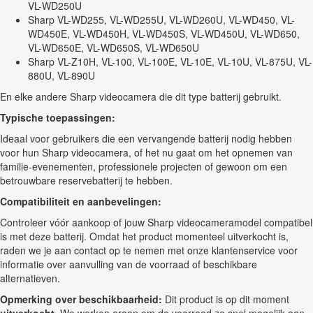
VL-WD250U
Sharp VL-WD255, VL-WD255U, VL-WD260U, VL-WD450, VL-
WD450E, VL-WD450H, VL-WD450S, VL-WD450U, VL-WD650,
VL-WD650E, VL-WD650S, VL-WD650U
Sharp VL-Z10H, VL-100, VL-100E, VL-10E, VL-10U, VL-875U, VL-
880U, VL-890U
En elke andere Sharp videocamera die dit type batterij gebruikt.
Typische toepassingen:
Ideaal voor gebruikers die een vervangende batterij nodig hebben
voor hun Sharp videocamera, of het nu gaat om het opnemen van
familie-evenementen, professionele projecten of gewoon om een
betrouwbare reservebatterij te hebben.
Compatibiliteit en aanbevelingen:
Controleer vóór aankoop of jouw Sharp videocameramodel compatibel
is met deze batterij. Omdat het product momenteel uitverkocht is,
raden we je aan contact op te nemen met onze klantenservice voor
informatie over aanvulling van de voorraad of beschikbare
alternatieven.
Opmerking over beschikbaarheid:
Dit product is op dit moment
uitverkocht
. We werken eraan om de voorraad zo snel mogelijk aan