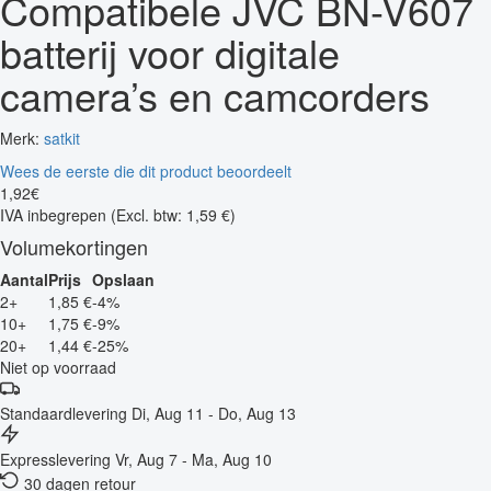
Compatibele JVC BN-V607
batterij voor digitale
camera’s en camcorders
Merk:
satkit
Wees de eerste die dit product beoordeelt
1
,
92
€
IVA inbegrepen
(Excl. btw: 1,59 €)
Volumekortingen
Aantal
Prijs
Opslaan
2+
1,85 €
-4%
10+
1,75 €
-9%
20+
1,44 €
-25%
Niet op voorraad
Standaardlevering
Di, Aug 11 - Do, Aug 13
Expresslevering
Vr, Aug 7 - Ma, Aug 10
30 dagen retour