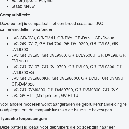
Batterijtype: Li-Polymer
Staat: Nieuw
Compatibiliteit:
Deze batterij is compatibel met een breed scala aan JVC-
cameramodellen, waaronder:
JVC GR-DV3, GR-DV3U, GR-DV5, GR-DV5U, GR-DV808
JVC GR-DVL7, GR-DVL700, GR-DVL9200, GR-DVL93, GR-
DVL9300
JVC GR-DVL95, GR-DVL9500, GR-DVL9500U, GR-DVL96, GR-
DVL9600
JVC GR-DVL97, GR-DVL9700, GR-DVL98, GR-DVL9800, GR-
DVL9800EG
JVC GR-DVL9800KR, GR-DVL9800U, GR-DVM5, GR-DVM5U,
GR-DVM828
JVC GR-DVM9300, GR-DVM9700, GR-DVM9800, GR-DVY
JVC GV-HT1 (Mini printer), GV-HT1U
Voor andere modellen wordt aangeraden de gebruikershandleiding te
raadplegen om de compatibiliteit van de batterij te bevestigen.
Typische toepassingen:
Deze batterij is ideaal voor gebruikers die op zoek zijn naar een