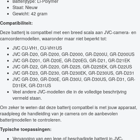
Batterijtype: Li-Polymer
Staat: Nieuw
Gewicht: 42 gram
Compatibiliteit:
Deze batterij is compatibel met een breed scala aan JVC-camera- en
camcordermodellen, waaronder maar niet beperkt tot:
JVC CU-VH1, CU-VH1US
JVC GR-D20, GR-D200, GR-D2000, GR-D200U, GR-D200US
JVC GR-D201, GR-D20E, GR-D20EG, GR-D21, GR-D21EK
JVC GR-D22, GR-D220, GR-D225, GR-D225EK, GR-D22US
JVC GR-D23, GR-D230, GR-D230EK, GR-D230US, GR-D231
JVC GR-D30, GR-D30E, GR-D30U, GR-D30US, GR-D31, GR-
D31EK, GR-D31US
Veel andere JVC-modellen die in de volledige beschrijving
vermeld staan.
Om zeker te weten dat deze batterij compatibel is met jouw apparaat,
raadpleeg de handleiding van je camera om de aanbevolen
batterijmodellen te controleren.
Typische toepassingen:
Vervanging van een lege of beschadigde batterij in JVC-