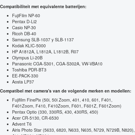
Compatibiliteit met equivalente batterijen:
FujiFilm NP-60
Pentax D-Li2
Casio NP-30
Ricoh DB-40
Samsung SLB-1037 y SLB-1137
Kodak KLIC-5000
HP A1812A, L1812A, L1812B, R07
Olympus Li-20B
Panasonic CGA-S301, CGA-S302A, VW-VBA10
Toshiba PDR-BT3
EE-PACK-330
Aosta LP37
Compatibel met camera's van de volgende merken en modellen:
Fujifilm FinePix (50i, 50i Zoom, 401, 410, 601, F401,
F401Zoom, F410, F410Zoom, F601, F601Z, F601Zoom)
Pentax Optio (330, 330RS, 430, 430RS, 450)
Acer CR-5130, CR-6530
Advent T6
Airis Photo Star (5633, 6820, N633, N635, N729, N729B, N820),