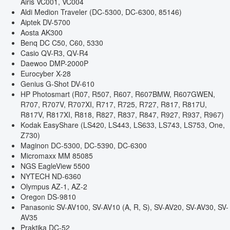
Airis VC001, VC004
Aldi Medion Traveler (DC-5300, DC-6300, 85146)
Aiptek DV-5700
Aosta AK300
Benq DC C50, C60, 5330
Casio QV-R3, QV-R4
Daewoo DMP-2000P
Eurocyber X-28
Genius G-Shot DV-610
HP Photosmart (R07, R507, R607, R607BMW, R607GWEN,
R707, R707V, R707XI, R717, R725, R727, R817, R817U,
R817V, R817XI, R818, R827, R837, R847, R927, R937, R967)
Kodak EasyShare (LS420, LS443, LS633, LS743, LS753, One,
Z730)
Maginon DC-5300, DC-5390, DC-6300
Micromaxx MM 85085
NGS EagleView 5500
NYTECH ND-6360
Olympus AZ-1, AZ-2
Oregon DS-9810
Panasonic SV-AV100, SV-AV10 (A, R, S), SV-AV20, SV-AV30, SV-
AV35
Praktika DC-52