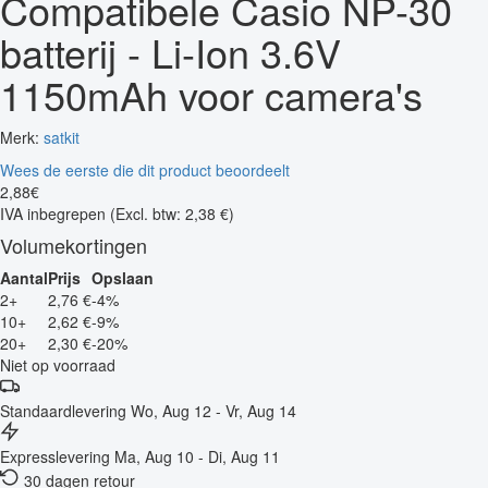
Compatibele Casio NP-30
batterij - Li-Ion 3.6V
1150mAh voor camera's
Merk:
satkit
Wees de eerste die dit product beoordeelt
2
,
88
€
IVA inbegrepen
(Excl. btw: 2,38 €)
Volumekortingen
Aantal
Prijs
Opslaan
2+
2,76 €
-4%
10+
2,62 €
-9%
20+
2,30 €
-20%
Niet op voorraad
Standaardlevering
Wo, Aug 12 - Vr, Aug 14
Expresslevering
Ma, Aug 10 - Di, Aug 11
30 dagen retour