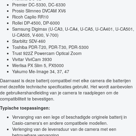
Premier DC-5330, DC-6330
Prosio Slimneo DVCAM XV6
Ricoh Caplio RR10
Rollei DP-4500, DP-6000
Samsung Digimax (U-CA3, U-CA4, U-CA5, U-CA401, U-CA501,
U-CA505, V-600, V-700)
Starblitz SDV-460
Toshiba PDR-T20, PDR-T30, PDR-5300
Trust 922Z Powercam Optical Zoom
Vivitar ViviCam 3930
Werlisa PX Slim 5, PX5000
Yakumo Me-Image 34, 37, 47
Daarnaast is deze batterij compatibel met elke camera die batterijen
met dezelfde technische specificaties gebruikt. Het wordt aanbevolen
de gebruikershandleiding van je camera te raadplegen om de
compatibiliteit te bevestigen.
Typische toepassingen:
Vervanging van een lege of beschadigde originele batterij in
Casio-camera's en andere compatibele modellen.
Verlenging van de levensduur van de camera met een
betrouwbare vervanging.