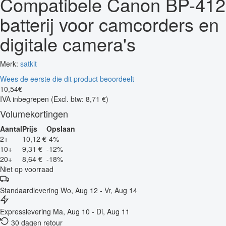
Compatibele Canon BP-412
batterij voor camcorders en
digitale camera's
Merk:
satkit
Wees de eerste die dit product beoordeelt
10
,
54
€
IVA inbegrepen
(Excl. btw: 8,71 €)
Volumekortingen
Aantal
Prijs
Opslaan
2+
10,12 €
-4%
10+
9,31 €
-12%
20+
8,64 €
-18%
Niet op voorraad
Standaardlevering
Wo, Aug 12 - Vr, Aug 14
Expresslevering
Ma, Aug 10 - Di, Aug 11
30 dagen retour