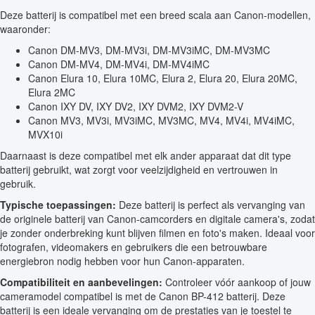
Deze batterij is compatibel met een breed scala aan Canon-modellen,
waaronder:
Canon DM-MV3, DM-MV3i, DM-MV3iMC, DM-MV3MC
Canon DM-MV4, DM-MV4i, DM-MV4iMC
Canon Elura 10, Elura 10MC, Elura 2, Elura 20, Elura 20MC,
Elura 2MC
Canon IXY DV, IXY DV2, IXY DVM2, IXY DVM2-V
Canon MV3, MV3i, MV3iMC, MV3MC, MV4, MV4i, MV4iMC,
MVX10i
Daarnaast is deze compatibel met elk ander apparaat dat dit type
batterij gebruikt, wat zorgt voor veelzijdigheid en vertrouwen in
gebruik.
Typische toepassingen:
Deze batterij is perfect als vervanging van
de originele batterij van Canon-camcorders en digitale camera's, zodat
je zonder onderbreking kunt blijven filmen en foto's maken. Ideaal voor
fotografen, videomakers en gebruikers die een betrouwbare
energiebron nodig hebben voor hun Canon-apparaten.
Compatibiliteit en aanbevelingen:
Controleer vóór aankoop of jouw
cameramodel compatibel is met de Canon BP-412 batterij. Deze
batterij is een ideale vervanging om de prestaties van je toestel te