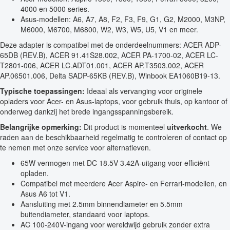
4000 en 5000 series.
Asus-modellen: A6, A7, A8, F2, F3, F9, G1, G2, M2000, M3NP,
M6000, M6700, M6800, W2, W3, W5, U5, V1 en meer.
Deze adapter is compatibel met de onderdeelnummers: ACER ADP-
65DB (REV.B), ACER 91.41S28.002, ACER PA-1700-02, ACER LC-
T2801-006, ACER LC.ADT01.001, ACER AP.T3503.002, ACER
AP.06501.006, Delta SADP-65KB (REV.B), Winbook EA1060B19-13.
Typische toepassingen:
Ideaal als vervanging voor originele
opladers voor Acer- en Asus-laptops, voor gebruik thuis, op kantoor of
onderweg dankzij het brede ingangsspanningsbereik.
Belangrijke opmerking:
Dit product is momenteel
uitverkocht
. We
raden aan de beschikbaarheid regelmatig te controleren of contact op
te nemen met onze service voor alternatieven.
65W vermogen met DC 18.5V 3.42A-uitgang voor efficiënt
opladen.
Compatibel met meerdere Acer Aspire- en Ferrari-modellen, en
Asus A6 tot V1.
Aansluiting met 2.5mm binnendiameter en 5.5mm
buitendiameter, standaard voor laptops.
AC 100-240V-ingang voor wereldwijd gebruik zonder extra