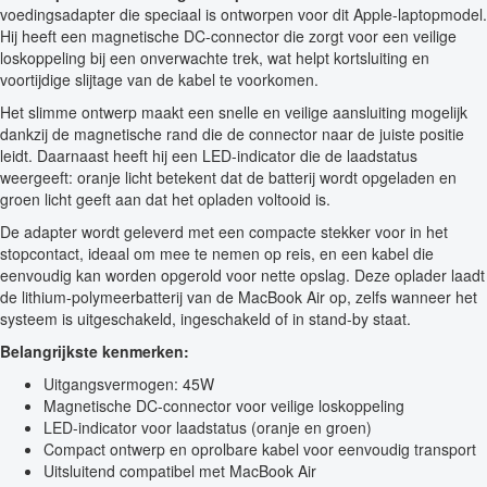
voedingsadapter die speciaal is ontworpen voor dit Apple-laptopmodel.
Hij heeft een magnetische DC-connector die zorgt voor een veilige
loskoppeling bij een onverwachte trek, wat helpt kortsluiting en
voortijdige slijtage van de kabel te voorkomen.
Het slimme ontwerp maakt een snelle en veilige aansluiting mogelijk
dankzij de magnetische rand die de connector naar de juiste positie
leidt. Daarnaast heeft hij een LED-indicator die de laadstatus
weergeeft: oranje licht betekent dat de batterij wordt opgeladen en
groen licht geeft aan dat het opladen voltooid is.
De adapter wordt geleverd met een compacte stekker voor in het
stopcontact, ideaal om mee te nemen op reis, en een kabel die
eenvoudig kan worden opgerold voor nette opslag. Deze oplader laadt
de lithium-polymeerbatterij van de MacBook Air op, zelfs wanneer het
systeem is uitgeschakeld, ingeschakeld of in stand-by staat.
Belangrijkste kenmerken:
Uitgangsvermogen: 45W
Magnetische DC-connector voor veilige loskoppeling
LED-indicator voor laadstatus (oranje en groen)
Compact ontwerp en oprolbare kabel voor eenvoudig transport
Uitsluitend compatibel met MacBook Air