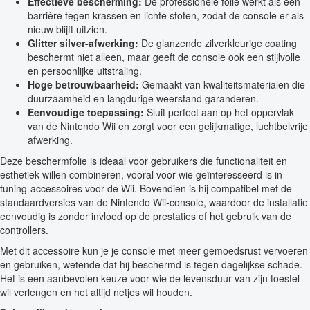
Effectieve bescherming:
De professionele folie werkt als een
barrière tegen krassen en lichte stoten, zodat de console er als
nieuw blijft uitzien.
Glitter silver-afwerking:
De glanzende zilverkleurige coating
beschermt niet alleen, maar geeft de console ook een stijlvolle
en persoonlijke uitstraling.
Hoge betrouwbaarheid:
Gemaakt van kwaliteitsmaterialen die
duurzaamheid en langdurige weerstand garanderen.
Eenvoudige toepassing:
Sluit perfect aan op het oppervlak
van de Nintendo Wii en zorgt voor een gelijkmatige, luchtbelvrije
afwerking.
Deze beschermfolie is ideaal voor gebruikers die functionaliteit en
esthetiek willen combineren, vooral voor wie geïnteresseerd is in
tuning-accessoires voor de Wii. Bovendien is hij compatibel met de
standaardversies van de Nintendo Wii-console, waardoor de installatie
eenvoudig is zonder invloed op de prestaties of het gebruik van de
controllers.
Met dit accessoire kun je je console met meer gemoedsrust vervoeren
en gebruiken, wetende dat hij beschermd is tegen dagelijkse schade.
Het is een aanbevolen keuze voor wie de levensduur van zijn toestel
wil verlengen en het altijd netjes wil houden.