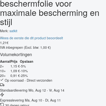
beschermfolie voor
maximale bescherming en
stijl
Merk:
satkit
Wees de eerste die dit product beoordeelt
1
,
21
€
IVA inbegrepen
(Excl. btw: 1,00 €)
Volumekortingen
Aantal
Prijs
Opslaan
2+
1,15 €
-5%
10+
1,09 €
-10%
20+
0,91 €
-25%
Op voorraad - Direct verzonden
Standaardlevering
Wo, Aug 12 - Vr, Aug 14
Expresslevering
Ma, Aug 10 - Di, Aug 11
30 dagen retour