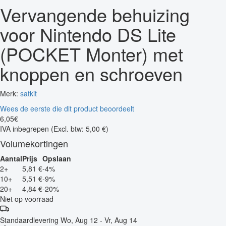
Vervangende behuizing
voor Nintendo DS Lite
(POCKET Monter) met
knoppen en schroeven
Merk:
satkit
Wees de eerste die dit product beoordeelt
6
,
05
€
IVA inbegrepen
(Excl. btw: 5,00 €)
Volumekortingen
Aantal
Prijs
Opslaan
2+
5,81 €
-4%
10+
5,51 €
-9%
20+
4,84 €
-20%
Niet op voorraad
Standaardlevering
Wo, Aug 12 - Vr, Aug 14