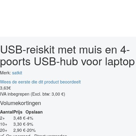
USB-reiskit met muis en 4-
poorts USB-hub voor laptop
Merk:
satkit
Wees de eerste die dit product beoordeelt
3
,
63
€
IVA inbegrepen
(Excl. btw: 3,00 €)
Volumekortingen
Aantal
Prijs
Opslaan
2+
3,48 €
-4%
10+
3,30 €
-9%
20+
2,90 €
-20%
Op voorraad - Direct verzonden