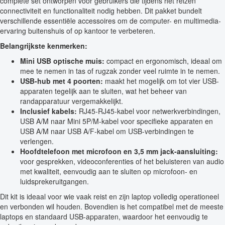
complete set ontworpen voor gebruikers die tijdens het reizen
connectiviteit en functionaliteit nodig hebben. Dit pakket bundelt
verschillende essentiële accessoires om de computer- en multimedia-
ervaring buitenshuis of op kantoor te verbeteren.
Belangrijkste kenmerken:
Mini USB optische muis:
compact en ergonomisch, ideaal om
mee te nemen in tas of rugzak zonder veel ruimte in te nemen.
USB-hub met 4 poorten:
maakt het mogelijk om tot vier USB-
apparaten tegelijk aan te sluiten, wat het beheer van
randapparatuur vergemakkelijkt.
Inclusief kabels:
RJ45-RJ45-kabel voor netwerkverbindingen,
USB A/M naar Mini 5P/M-kabel voor specifieke apparaten en
USB A/M naar USB A/F-kabel om USB-verbindingen te
verlengen.
Hoofdtelefoon met microfoon en 3,5 mm jack-aansluiting:
voor gesprekken, videoconferenties of het beluisteren van audio
met kwaliteit, eenvoudig aan te sluiten op microfoon- en
luidsprekeruitgangen.
Dit kit is ideaal voor wie vaak reist en zijn laptop volledig operationeel
en verbonden wil houden. Bovendien is het compatibel met de meeste
laptops en standaard USB-apparaten, waardoor het eenvoudig te