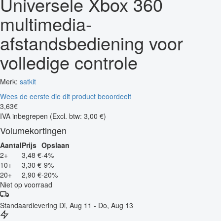
Universele Xbox 360
multimedia-
afstandsbediening voor
volledige controle
Merk:
satkit
Wees de eerste die dit product beoordeelt
3
,
63
€
IVA inbegrepen
(Excl. btw: 3,00 €)
Volumekortingen
Aantal
Prijs
Opslaan
2+
3,48 €
-4%
10+
3,30 €
-9%
20+
2,90 €
-20%
Niet op voorraad
Standaardlevering
Di, Aug 11 - Do, Aug 13