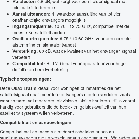
Ruisfactor:
0.6 dB, wat zorgt voor een helder signaal met
minimale interferentie
Aantal uitgangen:
4, waardoor aansluiting van tot vier
onafhankelijke ontvangers mogelijk is
Ingangsfrequentie:
10.70 - 12.75 GHz, compatibel met de
meeste Ku-satellietbanden
Oscillatorfrequenties:
9.75 / 10.60 GHz, voor een correcte
afstemming en signaalontvangst
Versterking:
60 dB, wat de kwaliteit van het ontvangen signaal
verbetert
Compatibiliteit:
HDTV, ideaal voor apparatuur voor hoge
definitie en beeldverbetering
Typische toepassingen:
Deze Quad LNB is ideaal voor woningen of installaties die het
satellietsignaal naar meerdere ontvangers moeten verdelen, zoals
woonkamers met meerdere televisies of kleine kantoren. Hij is vooral
handig voor gebruikers die de beeld- en geluidskwaliteit van hun
satelliet-tv-systeem willen verbeteren.
Compatibiliteit en aanbevelingen:
Compatibel met de meeste standaard schotelantennes en
satellietontvangers die universele ingang ondersteunen. We raden aan