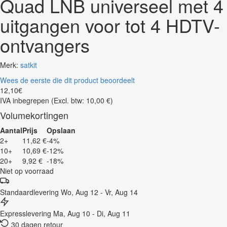
Quad LNB universeel met 4
uitgangen voor tot 4 HDTV-
ontvangers
Merk:
satkit
Wees de eerste die dit product beoordeelt
12
,
10
€
IVA inbegrepen
(Excl. btw: 10,00 €)
Volumekortingen
Aantal
Prijs
Opslaan
2+
11,62 €
-4%
10+
10,69 €
-12%
20+
9,92 €
-18%
Niet op voorraad
Standaardlevering
Wo, Aug 12 - Vr, Aug 14
Expresslevering
Ma, Aug 10 - Di, Aug 11
30 dagen retour