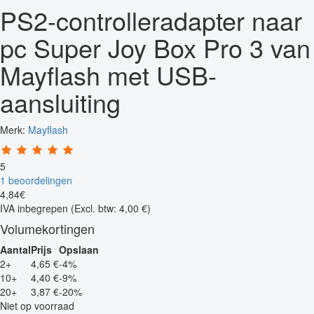
PS2-controlleradapter naar
pc Super Joy Box Pro 3 van
Mayflash met USB-
aansluiting
Merk:
Mayflash
5
1 beoordelingen
4
,
84
€
IVA inbegrepen
(Excl. btw: 4,00 €)
Volumekortingen
Aantal
Prijs
Opslaan
2+
4,65 €
-4%
10+
4,40 €
-9%
20+
3,87 €
-20%
Niet op voorraad