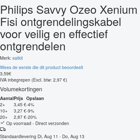
Philips Savvy Ozeo Xenium
Fisi ontgrendelingskabel
voor veilig en effectief
ontgrendelen
Merk:
satkit
Wees de eerste die dit product beoordeelt
3
,
59
€
IVA inbegrepen
(Excl. btw: 2,97 €)
Volumekortingen
Aantal
Prijs
Opslaan
2+
3,45 €
-4%
10+
3,27 €
-9%
20+
2,87 €
-20%
Op voorraad - Direct verzonden
Standaardlevering
Di, Aug 11 - Do, Aug 13