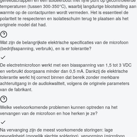
gereedschappen en een soldeerbout met fijne punt op gecontroleerde
temperaturen (tussen 300-350°C), waarbij langdurige blootstelling aan
warmte op de contactpunten wordt vermeden. Het is essentieel de
polariteit te respecteren en isolatieschuim terug te plaatsen als het
originele model dat had.
Wat zijn de belangrijkste elektrische specificaties van de microfoon
(bedrijfsspanning, verbruik), en is er tolerantie?
De electretmicrofoon werkt met een biasspanning van 1,5 tot 3 VDC
en verbruikt doorgaans minder dan 0,5 mA. Dankzij de elektrische
tolerantie werkt hij correct binnen dat bereik zonder merkbare
achteruitgang in de audiokwaliteit, volgens de originele parameters
van de fabrikant.
Welke veelvoorkomende problemen kunnen optreden na het
vervangen van de microfoon en hoe herken je ze?
Na vervanging zijn de meest voorkomende storingen: lage
gevoeligheid (mogelijk slechte soldering), vervorming (microfoon