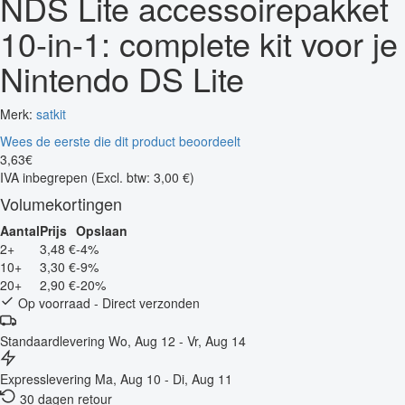
NDS Lite accessoirepakket
10-in-1: complete kit voor je
Nintendo DS Lite
Merk:
satkit
Wees de eerste die dit product beoordeelt
3
,
63
€
IVA inbegrepen
(Excl. btw: 3,00 €)
Volumekortingen
Aantal
Prijs
Opslaan
2+
3,48 €
-4%
10+
3,30 €
-9%
20+
2,90 €
-20%
Op voorraad - Direct verzonden
Standaardlevering
Wo, Aug 12 - Vr, Aug 14
Expresslevering
Ma, Aug 10 - Di, Aug 11
30 dagen retour