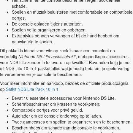
Het scherm en de console beschermen tegen accidentele
schade.
Spellen en muziek beluisteren met comfortabele en compatibele
oortjes.
De console opladen tijdens autoritten.
Spellen veilig organiseren en opbergen.
Extra stylus pennen vervangen of bij de hand hebben om
nauwkeurig te spelen.
Dit pakket is ideaal voor wie op zoek is naar een compleet en
voordelig
Nintendo DS Lite accessoirekit
, met goedkope accessoires
voor NDS Lite zonder in te leveren op kwaliteit. Bovendien krijg je met
dit NDS Lite 10-in-1 pakket alles wat je nodig hebt om je spelervaring
te verbeteren en je console te beschermen.
Voor meer informatie en aankoop, bezoek de officiële productpagina
op
Satkit NDS Lite Pack 10 in 1
.
Bevat 10 essentiële accessoires voor Nintendo DS Lite.
Schermbeschermer om krassen te voorkomen.
Compatibele oortjes voor privé geluid.
Autolader om de console onderweg op te laden.
Twee gamecases om spellen te organiseren en te beschermen.
Beschermhoes om schade aan de console te voorkomen.