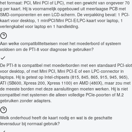
het formaat: PCI, Mini PCI of LPC), met een gewicht van ongeveer 70
g per kaart. Hij is voornamelijk opgebouwd uit meerlaagse PCB met
SMD-componenten en een LCD-scherm. De verpakking bevat: 1 PCI-
kaart voor desktop, 1 miniPCI/Mini PCI-E/LPC-kaart voor laptop, 1
verlengkabel voor laptop en 1 handleiding.
Aan welke compatibiliteitseisen moet het moederbord of systeem
voldoen om de PTI-8 voor diagnose te gebruiken?
De PTI-8 is compatibel met moederborden met een standaard PCI-slot
voor desktop, of met Mini PCI, Mini PCI-E of een LPC-connector in
laptops. Hij is getest op Intel-chipsets (815, 845, 865, 915, 945, 965),
ATI (SB600, Xpress 200, Xpress 1100) en AMD (480X), maar zou met
de meeste borden met deze aansluitingen moeten werken. Hij is niet
compatibel met systemen die alleen volledige PCIe-poorten of M.2
gebruiken zonder adapters.
Welk onderhoud heeft de kaart nodig en wat is de geschatte
levensduur bij normaal gebruik?