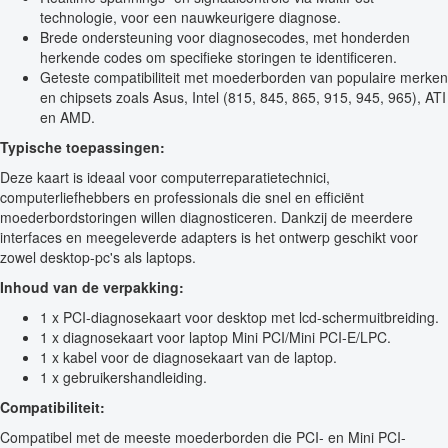
technologie, voor een nauwkeurigere diagnose.
Brede ondersteuning voor diagnosecodes, met honderden
herkende codes om specifieke storingen te identificeren.
Geteste compatibiliteit met moederborden van populaire merken
en chipsets zoals Asus, Intel (815, 845, 865, 915, 945, 965), ATI
en AMD.
Typische toepassingen:
Deze kaart is ideaal voor computerreparatietechnici,
computerliefhebbers en professionals die snel en efficiënt
moederbordstoringen willen diagnosticeren. Dankzij de meerdere
interfaces en meegeleverde adapters is het ontwerp geschikt voor
zowel desktop-pc's als laptops.
Inhoud van de verpakking:
1 x PCI-diagnosekaart voor desktop met lcd-schermuitbreiding.
1 x diagnosekaart voor laptop Mini PCI/Mini PCI-E/LPC.
1 x kabel voor de diagnosekaart van de laptop.
1 x gebruikershandleiding.
Compatibiliteit:
Compatibel met de meeste moederborden die PCI- en Mini PCI-