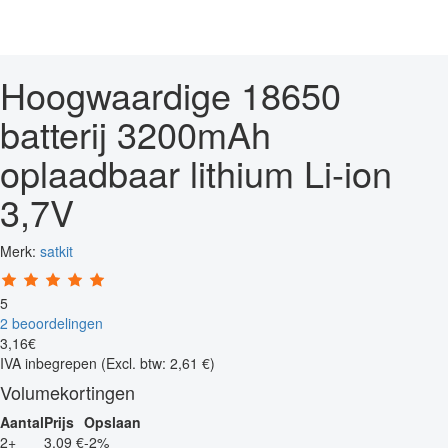
Hoogwaardige 18650
batterij 3200mAh
oplaadbaar lithium Li-ion
3,7V
Merk:
satkit
5
2 beoordelingen
3
,
16
€
IVA inbegrepen
(Excl. btw: 2,61 €)
Volumekortingen
Aantal
Prijs
Opslaan
2+
3,09 €
-2%