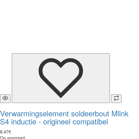
Verwarmingselement soldeerbout Mlink
S4 inductie - origineel compatibel
8
,
47
€
Op voorraad