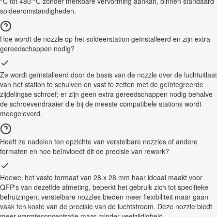
°C tot 480 °C zonder merkbare vervorming aankan, binnen standaard
soldeeromstandigheden.
Hoe wordt de nozzle op het soldeerstation geïnstalleerd en zijn extra
gereedschappen nodig?
Ze wordt geïnstalleerd door de basis van de nozzle over de luchtuitlaat
van het station te schuiven en vast te zetten met de geïntegreerde
zijdelingse schroef; er zijn geen extra gereedschappen nodig behalve
de schroevendraaier die bij de meeste compatibele stations wordt
meegeleverd.
Heeft ze nadelen ten opzichte van verstelbare nozzles of andere
formaten en hoe beïnvloedt dit de precisie van rework?
Hoewel het vaste formaat van 28 x 28 mm haar ideaal maakt voor
QFP's van dezelfde afmeting, beperkt het gebruik zich tot specifieke
behuizingen; verstelbare nozzles bieden meer flexibiliteit maar gaan
vaak ten koste van de precisie van de luchtstroom. Deze nozzle biedt
meer warmteconcentratie maar minder veelzijdigheid.