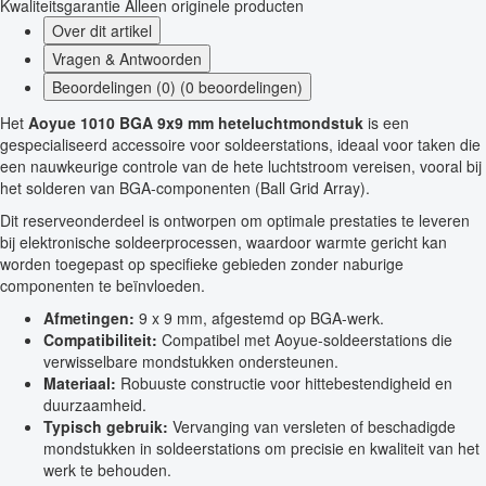
Kwaliteitsgarantie
Alleen originele producten
Over dit artikel
Vragen & Antwoorden
Beoordelingen (0) (0 beoordelingen)
Het
Aoyue 1010 BGA 9x9 mm heteluchtmondstuk
is een
gespecialiseerd accessoire voor soldeerstations, ideaal voor taken die
een nauwkeurige controle van de hete luchtstroom vereisen, vooral bij
het solderen van BGA-componenten (Ball Grid Array).
Dit reserveonderdeel is ontworpen om optimale prestaties te leveren
bij elektronische soldeerprocessen, waardoor warmte gericht kan
worden toegepast op specifieke gebieden zonder naburige
componenten te beïnvloeden.
Afmetingen:
9 x 9 mm, afgestemd op BGA-werk.
Compatibiliteit:
Compatibel met Aoyue-soldeerstations die
verwisselbare mondstukken ondersteunen.
Materiaal:
Robuuste constructie voor hittebestendigheid en
duurzaamheid.
Typisch gebruik:
Vervanging van versleten of beschadigde
mondstukken in soldeerstations om precisie en kwaliteit van het
werk te behouden.