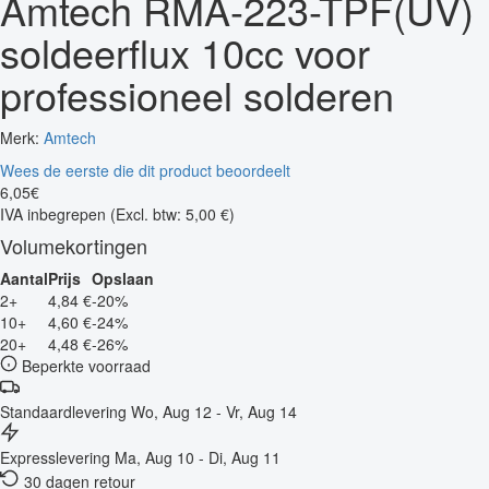
Amtech RMA-223-TPF(UV)
soldeerflux 10cc voor
professioneel solderen
Merk:
Amtech
Wees de eerste die dit product beoordeelt
6
,
05
€
IVA inbegrepen
(Excl. btw: 5,00 €)
Volumekortingen
Aantal
Prijs
Opslaan
2+
4,84 €
-20%
10+
4,60 €
-24%
20+
4,48 €
-26%
Beperkte voorraad
Standaardlevering
Wo, Aug 12 - Vr, Aug 14
Expresslevering
Ma, Aug 10 - Di, Aug 11
30 dagen retour