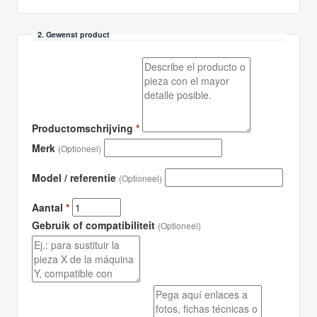
2. Gewenst product
Productomschrijving
*
Merk
(Optioneel)
Model / referentie
(Optioneel)
Aantal
*
Gebruik of compatibiliteit
(Optioneel)